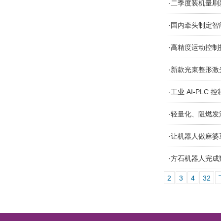
·二季度装机量
·国内牵头制定智能
·高精度运动控
·新款光束整形
·工业 AI‑P
·轻量化、阻燃
·让机器人做麻
·方石机器人完成
2
3
4
32