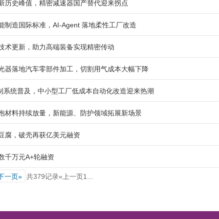
刷新历史峰值，精密减速器国产替代迎来拐点
制造国际标准，AI‑Agent 落地柔性工厂改造
制技术更新，助力高端装备实现精密传动
激光器落地汽车零部件加工，切割用气成本大幅下降
LC 控制系统普及，中小型工厂低成本自动化改造迎来热潮
发泡材料持续放量，新能源、防护领域拓展新场景
婆豆腐，破壳再获亿美元融资
数千万元A+轮融资
下一页»
共379记录
«上一页
1
...